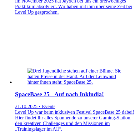
Im November 2025 hat Jayden bei uns ein dreiwöchiges
Praktikum absolviert. Wir haben mit ihm über seine Zeit bei
Level Up gesprochen.
SpaceBase 25 - Auf nach Inkludia!
21.10.2025 • Events
Level Up war beim inklusiven Festival SpaceBase 25 dabei!
Hier findet Ihr alles Spannende zu unserer Gaming-Station,
den kreativen Challenges und den Missionen im
„Trainingslager im All“.