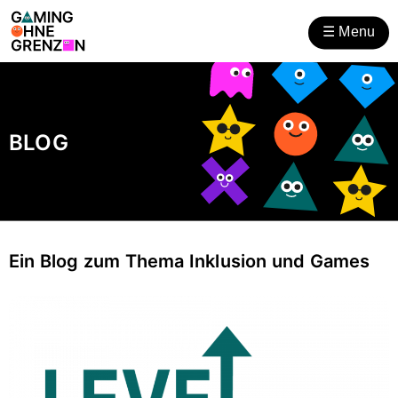
Gaming ohne Grenzen
Zum
Zur
Inhalt
Hilfsnavigation
☰
Menu
öffnen
BLOG
Ein Blog zum Thema Inklusion und Games