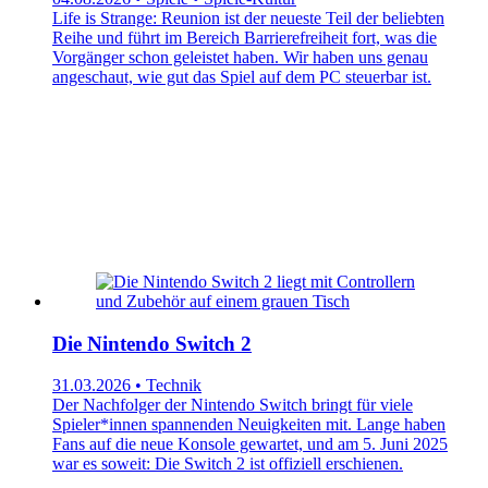
Life is Strange: Reunion ist der neueste Teil der beliebten
Reihe und führt im Bereich Barrierefreiheit fort, was die
Vorgänger schon geleistet haben. Wir haben uns genau
angeschaut, wie gut das Spiel auf dem PC steuerbar ist.
Die Nintendo Switch 2
31.03.2026 • Technik
Der Nachfolger der Nintendo Switch bringt für viele
Spieler*innen spannenden Neuigkeiten mit. Lange haben
Fans auf die neue Konsole gewartet, und am 5. Juni 2025
war es soweit: Die Switch 2 ist offiziell erschienen.