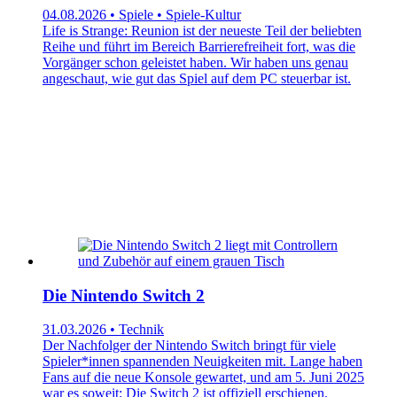
04.08.2026 • Spiele • Spiele-Kultur
Life is Strange: Reunion ist der neueste Teil der beliebten
Reihe und führt im Bereich Barrierefreiheit fort, was die
Vorgänger schon geleistet haben. Wir haben uns genau
angeschaut, wie gut das Spiel auf dem PC steuerbar ist.
Die Nintendo Switch 2
31.03.2026 • Technik
Der Nachfolger der Nintendo Switch bringt für viele
Spieler*innen spannenden Neuigkeiten mit. Lange haben
Fans auf die neue Konsole gewartet, und am 5. Juni 2025
war es soweit: Die Switch 2 ist offiziell erschienen.