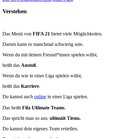
Verstehen
Das Menü von
FIFA 21
bietet viele Möglichkeiten.
Darum kann es manchmal schwierig sein.
Wenn du mit deinen Freund*innen spielen willst,
heißt das
Anstoß
.
Wenn du wie in einer Liga spielen willst,
heißt das
Karriere
.
Du kannst auch
online
in einer Liga spielen.
Das heißt
Fifa Ultimate Teams
.
Das spricht man so aus:
ultimäit Tiems.
Du kannst dein eigenes Team erstellen.