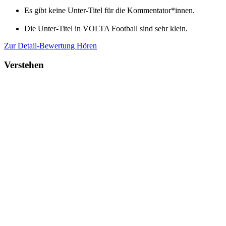
Es gibt keine Unter-Titel für die Kommentator*innen.
Die Unter-Titel in VOLTA Football sind sehr klein.
Zur Detail-Bewertung Hören
Verstehen