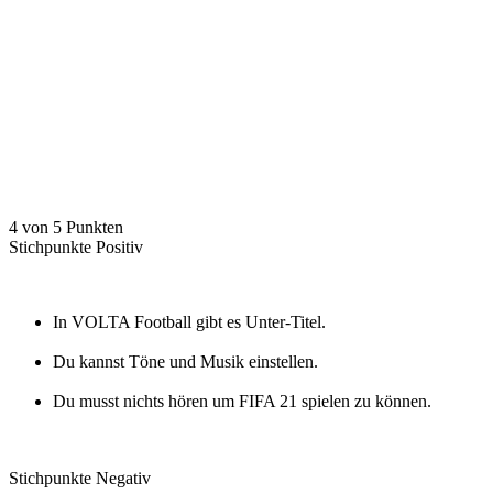
4 von 5 Punkten
Stichpunkte Positiv
In VOLTA Football gibt es Unter-Titel.
Du kannst Töne und Musik einstellen.
Du musst nichts hören um FIFA 21 spielen zu können.
Stichpunkte Negativ