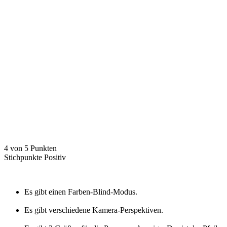
4 von 5 Punkten
Stichpunkte Positiv
Es gibt einen Farben-Blind-Modus.
Es gibt verschiedene Kamera-Perspektiven.