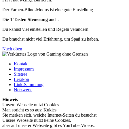
Der Farben-Blind-Modus ist eine gute Einstellung.
Die
1 Tasten Steuerung
auch.
Du kannst viel einstellen und Regeln verändern.
Du brauchst nicht viel Erfahrung, um Spaß zu haben.
Nach oben
Kontakt
Impressum
Sitetree
Lexikon
Link-Sammlung
Netzwerk
Hinweis
Unsere Webseite nutzt Cookies.
Man spricht es so aus: Kukies.
Sie merken sich, welche Internet-Seiten du besuchst.
Unsere Webseite nutzt keine Cookies,
aber auf unserer Webseite gibt es YouTube-Videos.