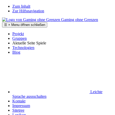
Zum Inhalt
Zur Hilfsnavigation
Gaming ohne Grenzen
☰
×
Menu
öffnen
schließen
Projekt
Gruppen
Aktuelle Seite
Spiele
Technologien
Blog
Leichte
Sprache
aussschalten
Kontakt
Impressum
Sitetree
Lexikon