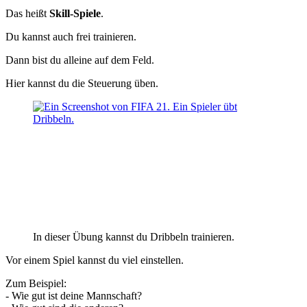
Das heißt
Skill-Spiele
.
Du kannst auch frei trainieren.
Dann bist du alleine auf dem Feld.
Hier kannst du die Steuerung üben.
In dieser Übung kannst du Dribbeln trainieren.
Vor einem Spiel kannst du viel einstellen.
Zum Beispiel:
- Wie gut ist deine Mannschaft?