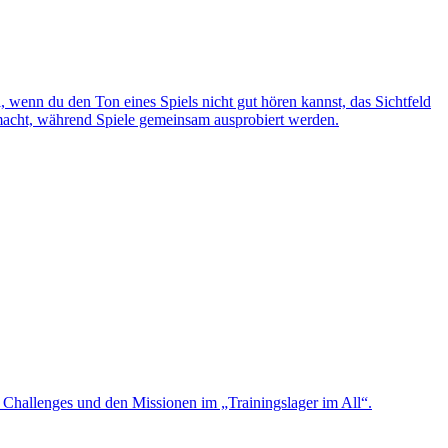
wenn du den Ton eines Spiels nicht gut hören kannst, das Sichtfeld
gemacht, während Spiele gemeinsam ausprobiert werden.
n Challenges und den Missionen im „Trainingslager im All“.