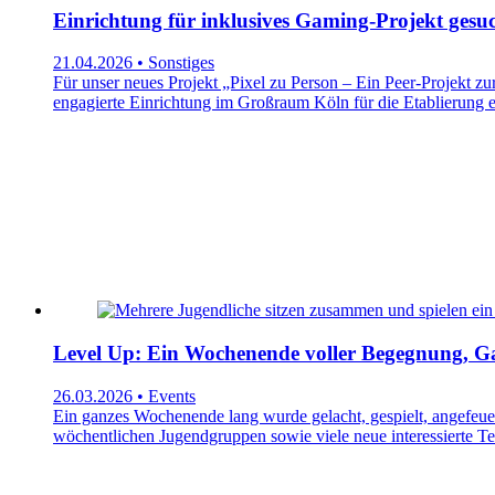
Einrichtung für inklusives Gaming-Projekt gesuc
21.04.2026 • Sonstiges
Für unser neues Projekt „Pixel zu Person – Ein Peer-Projekt 
engagierte Einrichtung im Großraum Köln für die Etablierung
Level Up: Ein Wochenende voller Begegnung, 
26.03.2026 • Events
Ein ganzes Wochenende lang wurde gelacht, gespielt, angefeue
wöchentlichen Jugendgruppen sowie viele neue interessierte 