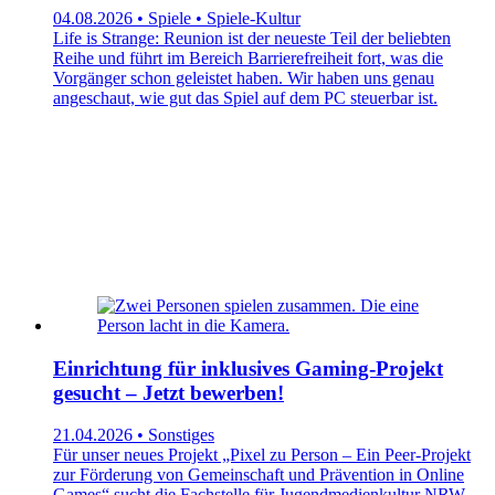
04.08.2026 • Spiele • Spiele-Kultur
Life is Strange: Reunion ist der neueste Teil der beliebten
Reihe und führt im Bereich Barrierefreiheit fort, was die
Vorgänger schon geleistet haben. Wir haben uns genau
angeschaut, wie gut das Spiel auf dem PC steuerbar ist.
Einrichtung für inklusives Gaming-Projekt
gesucht – Jetzt bewerben!
21.04.2026 • Sonstiges
Für unser neues Projekt „Pixel zu Person – Ein Peer-Projekt
zur Förderung von Gemeinschaft und Prävention in Online
Games“ sucht die Fachstelle für Jugendmedienkultur NRW