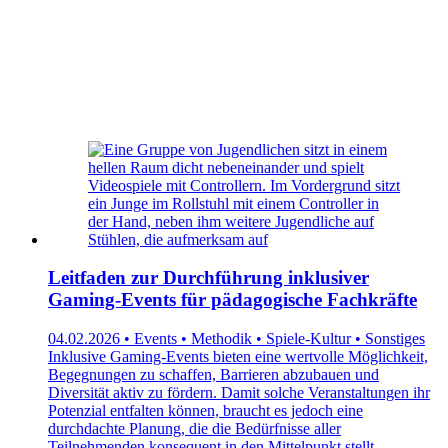
Leitfaden zur Durchführung inklusiver
Gaming-Events für pädagogische Fachkräfte
04.02.2026 • Events • Methodik • Spiele-Kultur • Sonstiges
Inklusive Gaming-Events bieten eine wertvolle Möglichkeit,
Begegnungen zu schaffen, Barrieren abzubauen und
Diversität aktiv zu fördern. Damit solche Veranstaltungen ihr
Potenzial entfalten können, braucht es jedoch eine
durchdachte Planung, die die Bedürfnisse aller
Teilnehmenden konsequent in den Mittelpunkt stellt.