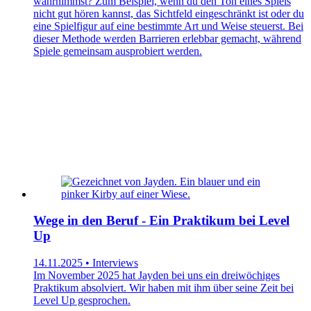
wahrnimmst? Zum Beispiel, wenn du den Ton eines Spiels
nicht gut hören kannst, das Sichtfeld eingeschränkt ist oder du
eine Spielfigur auf eine bestimmte Art und Weise steuerst. Bei
dieser Methode werden Barrieren erlebbar gemacht, während
Spiele gemeinsam ausprobiert werden.
Wege in den Beruf - Ein Praktikum bei Level
Up
14.11.2025 • Interviews
Im November 2025 hat Jayden bei uns ein dreiwöchiges
Praktikum absolviert. Wir haben mit ihm über seine Zeit bei
Level Up gesprochen.