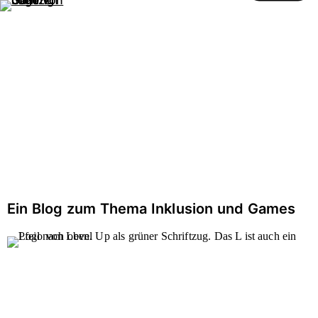
Gaming ohne Grenzen
öffnen
Zum
Zur
Inhalt
Hilfsnavigation
BLOG
Ein Blog zum Thema Inklusion und Games