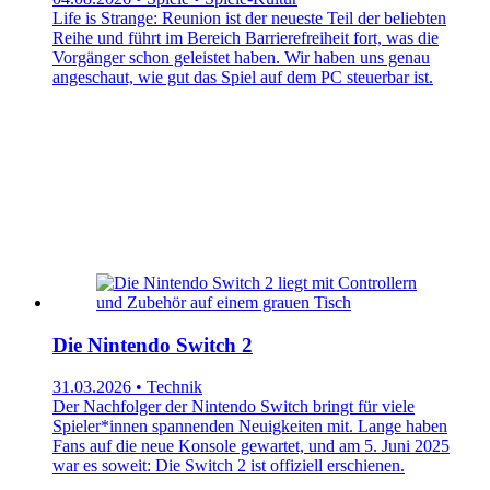
Life is Strange: Reunion ist der neueste Teil der beliebten
Reihe und führt im Bereich Barrierefreiheit fort, was die
Vorgänger schon geleistet haben. Wir haben uns genau
angeschaut, wie gut das Spiel auf dem PC steuerbar ist.
Die Nintendo Switch 2
31.03.2026 • Technik
Der Nachfolger der Nintendo Switch bringt für viele
Spieler*innen spannenden Neuigkeiten mit. Lange haben
Fans auf die neue Konsole gewartet, und am 5. Juni 2025
war es soweit: Die Switch 2 ist offiziell erschienen.