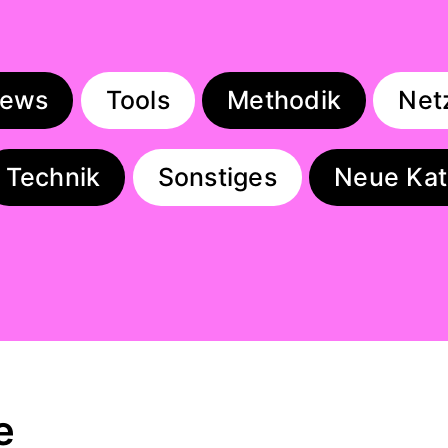
iews
Tools
Methodik
Net
Technik
Sonstiges
Neue Kat
e