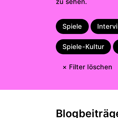
zu sehen.
Spiele
Interv
Spiele-Kultur
× Filter löschen
Blogbeiträg