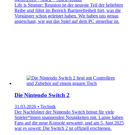
Life is Strange: Reunion ist der neueste Teil der beliebten
Reihe und führt im Bereich Barrierefreiheit fort, was die
Vorgänger schon geleistet haben. Wir haben uns genau
angeschaut, wie gut das Spiel auf dem PC steuerbar ist.
Die Nintendo Switch 2
31.03.2026 • Technik
Der Nachfolger der Nintendo Switch bringt für viele
Spieler*innen spannenden Neuigkeiten mit. Lange haben
Fans auf die neue Konsole gewartet, und am 5. Juni 2025
war es soweit: Die Switch 2 ist offiziell erschienen.