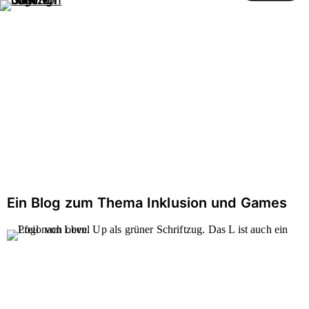
Gaming ohne Grenzen
öffnen
Zum
Zur
Inhalt
Hilfsnavigation
BLOG
Ein Blog zum Thema Inklusion und Games