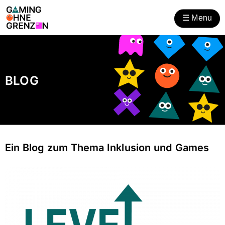
Gaming ohne Grenzen
Zum
Zur
Inhalt
Hilfsnavigation
☰
Menu
öffnen
BLOG
Ein Blog zum Thema Inklusion und Games