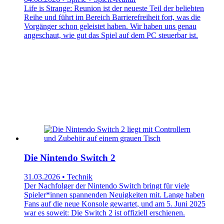
Life is Strange: Reunion ist der neueste Teil der beliebten
Reihe und führt im Bereich Barrierefreiheit fort, was die
Vorgänger schon geleistet haben. Wir haben uns genau
angeschaut, wie gut das Spiel auf dem PC steuerbar ist.
Die Nintendo Switch 2
31.03.2026 • Technik
Der Nachfolger der Nintendo Switch bringt für viele
Spieler*innen spannenden Neuigkeiten mit. Lange haben
Fans auf die neue Konsole gewartet, und am 5. Juni 2025
war es soweit: Die Switch 2 ist offiziell erschienen.