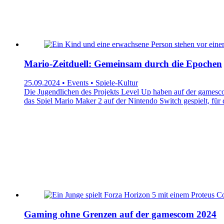
Mario-Zeitduell: Gemeinsam durch die Epochen
25.09.2024 • Events • Spiele-Kultur
Die Jugendlichen des Projekts Level Up haben auf der gamesco
das Spiel Mario Maker 2 auf der Nintendo Switch gespielt, für 
Gaming ohne Grenzen auf der gamescom 2024