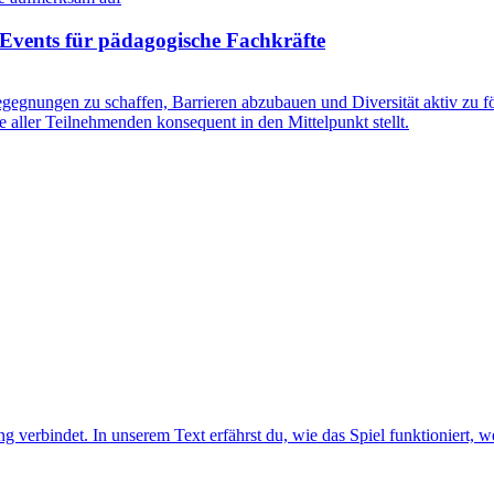
Events für pädagogische Fachkräfte
gegnungen zu schaffen, Barrieren abzubauen und Diversität aktiv zu fö
e aller Teilnehmenden konsequent in den Mittelpunkt stellt.
verbindet. In unserem Text erfährst du, wie das Spiel funktioniert, we