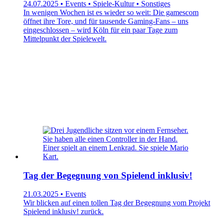
24.07.2025 • Events • Spiele-Kultur • Sonstiges
In wenigen Wochen ist es wieder so weit: Die gamescom
öffnet ihre Tore, und für tausende Gaming-Fans – uns
eingeschlossen – wird Köln für ein paar Tage zum
Mittelpunkt der Spielewelt.
Tag der Begegnung von Spielend inklusiv!
21.03.2025 • Events
Wir blicken auf einen tollen Tag der Begegnung vom Projekt
Spielend inklusiv! zurück.