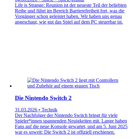
Life is Strange: Reunion ist der neueste Teil der beliebten
Reihe und führt im Bereich Barrierefreiheit fort, was die
Vorgänger schon geleistet haben. Wir haben uns genau
angeschaut, wie gut das Spiel auf dem PC steuerbar ist.
Die Nintendo Switch 2
31.03.2026 • Technik
Der Nachfolger der Nintendo Switch bringt für viele
Spieler*innen spannenden Neuigkeiten mit. Lange haben
Fans auf die neue Konsole gewartet, und am 5. Juni 2025
war es soweit: Die Switch 2 ist offiziell erschienen.