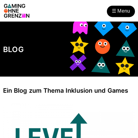
Gaming ohne Grenzen
Zum
Zur
Inhalt
Hilfsnavigation
☰
Menu
öffnen
BLOG
Ein Blog zum Thema Inklusion und Games