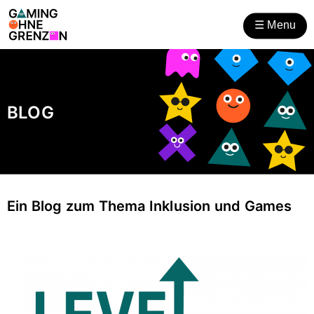
Gaming ohne Grenzen
Zum
Zur
Inhalt
Hilfsnavigation
☰
Menu
öffnen
BLOG
Ein Blog zum Thema Inklusion und Games