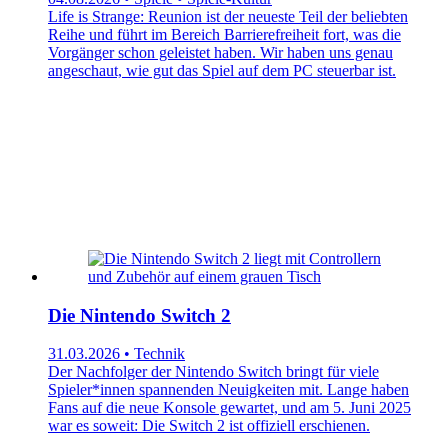
Life is Strange: Reunion ist der neueste Teil der beliebten
Reihe und führt im Bereich Barrierefreiheit fort, was die
Vorgänger schon geleistet haben. Wir haben uns genau
angeschaut, wie gut das Spiel auf dem PC steuerbar ist.
Die Nintendo Switch 2
31.03.2026 • Technik
Der Nachfolger der Nintendo Switch bringt für viele
Spieler*innen spannenden Neuigkeiten mit. Lange haben
Fans auf die neue Konsole gewartet, und am 5. Juni 2025
war es soweit: Die Switch 2 ist offiziell erschienen.