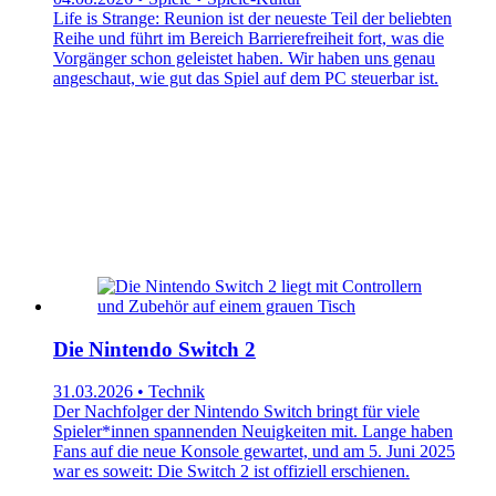
Life is Strange: Reunion ist der neueste Teil der beliebten
Reihe und führt im Bereich Barrierefreiheit fort, was die
Vorgänger schon geleistet haben. Wir haben uns genau
angeschaut, wie gut das Spiel auf dem PC steuerbar ist.
Die Nintendo Switch 2
31.03.2026 • Technik
Der Nachfolger der Nintendo Switch bringt für viele
Spieler*innen spannenden Neuigkeiten mit. Lange haben
Fans auf die neue Konsole gewartet, und am 5. Juni 2025
war es soweit: Die Switch 2 ist offiziell erschienen.