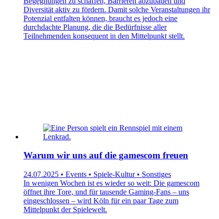
Begegnungen zu schaffen, Barrieren abzubauen und
Diversität aktiv zu fördern. Damit solche Veranstaltungen ihr
Potenzial entfalten können, braucht es jedoch eine
durchdachte Planung, die die Bedürfnisse aller
Teilnehmenden konsequent in den Mittelpunkt stellt.
Warum wir uns auf die gamescom freuen
24.07.2025 • Events • Spiele-Kultur • Sonstiges
In wenigen Wochen ist es wieder so weit: Die gamescom
öffnet ihre Tore, und für tausende Gaming-Fans – uns
eingeschlossen – wird Köln für ein paar Tage zum
Mittelpunkt der Spielewelt.