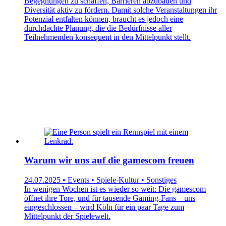
Begegnungen zu schaffen, Barrieren abzubauen und
Diversität aktiv zu fördern. Damit solche Veranstaltungen ihr
Potenzial entfalten können, braucht es jedoch eine
durchdachte Planung, die die Bedürfnisse aller
Teilnehmenden konsequent in den Mittelpunkt stellt.
Warum wir uns auf die gamescom freuen
24.07.2025 • Events • Spiele-Kultur • Sonstiges
In wenigen Wochen ist es wieder so weit: Die gamescom
öffnet ihre Tore, und für tausende Gaming-Fans – uns
eingeschlossen – wird Köln für ein paar Tage zum
Mittelpunkt der Spielewelt.