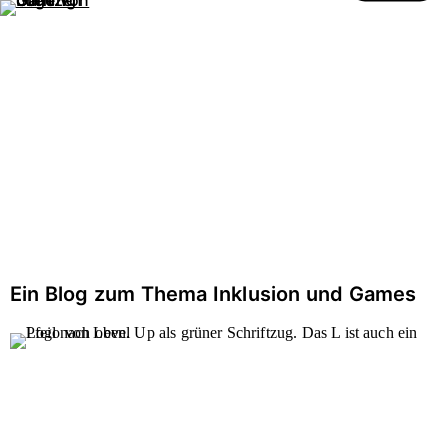
Gaming ohne Grenzen
öffnen
Zum
Zur
Inhalt
Hilfsnavigation
BLOG
Ein Blog zum Thema Inklusion und Games