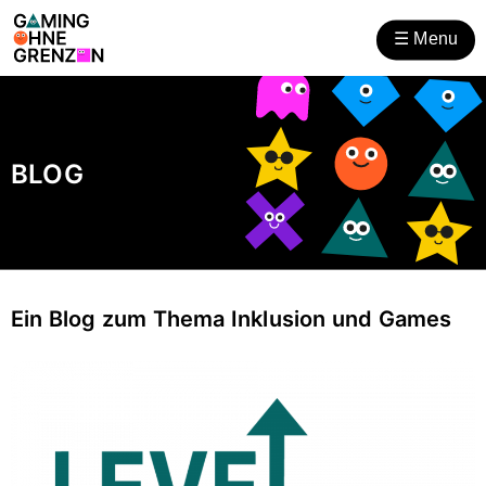
Gaming ohne Grenzen
Zum
Zur
Inhalt
Hilfsnavigation
☰
Menu
öffnen
BLOG
Ein Blog zum Thema Inklusion und Games