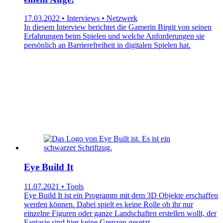
17.03.2022 • Interviews • Netzwerk
In diesem Interview berichtet die Gamerin Birgit von seinen
Erfahrungen beim Spielen und welche Anforderungen sie
persönlich an Barrierefreiheit in digitalen Spielen hat.
Eye Build It
11.07.2021 • Tools
Eye Build It ist ein Programm mit dem 3D Objekte erschaffen
werden können. Dabei spielt es keine Rolle ob ihr nur
einzelne Figuren oder ganze Landschaften erstellen wollt, der
Fantasie sind hier keine Grenzen gesetzt.