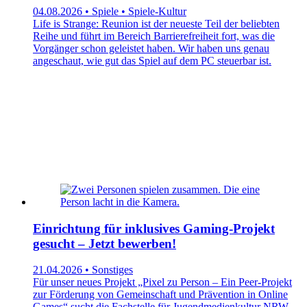
04.08.2026 • Spiele • Spiele-Kultur
Life is Strange: Reunion ist der neueste Teil der beliebten
Reihe und führt im Bereich Barrierefreiheit fort, was die
Vorgänger schon geleistet haben. Wir haben uns genau
angeschaut, wie gut das Spiel auf dem PC steuerbar ist.
Einrichtung für inklusives Gaming-Projekt
gesucht – Jetzt bewerben!
21.04.2026 • Sonstiges
Für unser neues Projekt „Pixel zu Person – Ein Peer-Projekt
zur Förderung von Gemeinschaft und Prävention in Online
Games“ sucht die Fachstelle für Jugendmedienkultur NRW