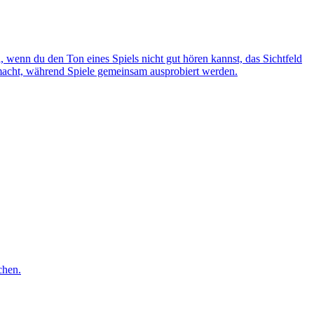
wenn du den Ton eines Spiels nicht gut hören kannst, das Sichtfeld
gemacht, während Spiele gemeinsam ausprobiert werden.
chen.