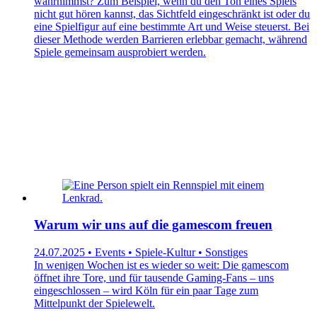
wahrnimmst? Zum Beispiel, wenn du den Ton eines Spiels
nicht gut hören kannst, das Sichtfeld eingeschränkt ist oder du
eine Spielfigur auf eine bestimmte Art und Weise steuerst. Bei
dieser Methode werden Barrieren erlebbar gemacht, während
Spiele gemeinsam ausprobiert werden.
Warum wir uns auf die gamescom freuen
24.07.2025 • Events • Spiele-Kultur • Sonstiges
In wenigen Wochen ist es wieder so weit: Die gamescom
öffnet ihre Tore, und für tausende Gaming-Fans – uns
eingeschlossen – wird Köln für ein paar Tage zum
Mittelpunkt der Spielewelt.