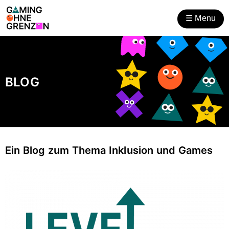
Gaming ohne Grenzen
Zum
Zur
Inhalt
Hilfsnavigation
☰
Menu
öffnen
BLOG
Ein Blog zum Thema Inklusion und Games