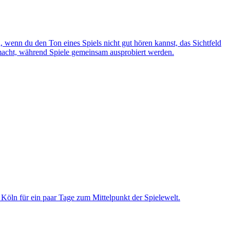
wenn du den Ton eines Spiels nicht gut hören kannst, das Sichtfeld
gemacht, während Spiele gemeinsam ausprobiert werden.
Köln für ein paar Tage zum Mittelpunkt der Spielewelt.