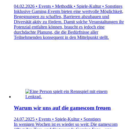
04.02.2026 • Events • Methodik • Spiele-Kultur • Sonstiges
Inklusive Gaming-Events bieten eine wertvolle Möglichkeit,
Begegnungen zu schaffen, Barrieren abzubauen und
Diversität aktiv zu fördern. Damit solche Veranstaltungen ihr
Potenzial entfalten können, braucht es jedoch eine
durchdachte Planung, die die Bedürfnisse aller
Teilnehmenden konsequent in den Mittelpunkt stellt.
Warum wir uns auf die gamescom freuen
24.07.2025 • Events • Spiele-Kultur • Sonstiges
In wenigen Wochen ist es wieder so weit: Die gamescom