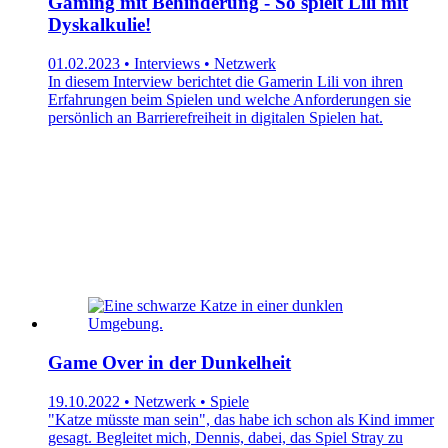
Gaming mit Behinderung - So spielt Lili mit
Dyskalkulie!
01.02.2023 • Interviews • Netzwerk
In diesem Interview berichtet die Gamerin Lili von ihren
Erfahrungen beim Spielen und welche Anforderungen sie
persönlich an Barrierefreiheit in digitalen Spielen hat.
Game Over in der Dunkelheit
19.10.2022 • Netzwerk • Spiele
"Katze müsste man sein", das habe ich schon als Kind immer
gesagt. Begleitet mich, Dennis, dabei, das Spiel Stray zu