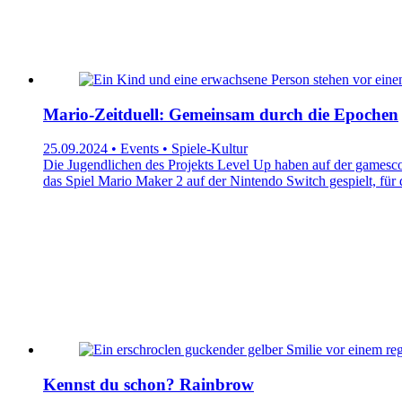
Mario-Zeitduell: Gemeinsam durch die Epochen
25.09.2024 • Events • Spiele-Kultur
Die Jugendlichen des Projekts Level Up haben auf der gamesco
das Spiel Mario Maker 2 auf der Nintendo Switch gespielt, für 
Kennst du schon? Rainbrow