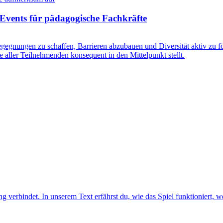
Events für pädagogische Fachkräfte
gegnungen zu schaffen, Barrieren abzubauen und Diversität aktiv zu fö
e aller Teilnehmenden konsequent in den Mittelpunkt stellt.
verbindet. In unserem Text erfährst du, wie das Spiel funktioniert, we