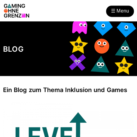
Gaming ohne Grenzen
Zum
Zur
Inhalt
Hilfsnavigation
☰
Menu
öffnen
BLOG
Ein Blog zum Thema Inklusion und Games