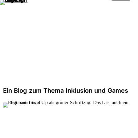
Gaming ohne Grenzen
öffnen
Zum
Zur
Inhalt
Hilfsnavigation
BLOG
Ein Blog zum Thema Inklusion und Games