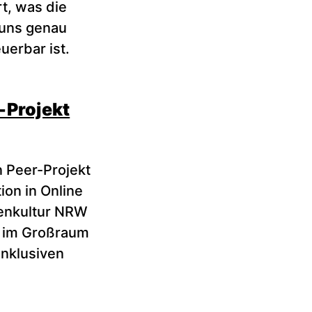
rt, was die
 uns genau
uerbar ist.
-Projekt
n Peer-Projekt
on in Online
ienkultur NRW
g im Großraum
inklusiven