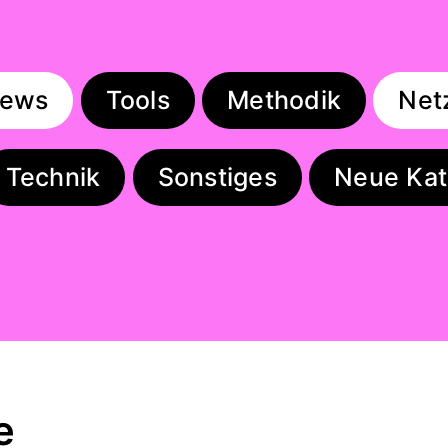
iews
Tools
Methodik
Net
Technik
Sonstiges
Neue Kat
e