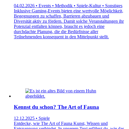
04.02.2026 • Events • Methodik • Spiele-Kultur • Sonstiges
Inklusive Gaming-Events bieten eine wertvolle Möglichkeit,
Begegnungen zu schaffen, Barrieren abzubauen und
Diversität aktiv zu fördern. Damit solche Veranstaltungen ihr
Potenzial entfalten können, braucht es jedoch eine
durchdachte Planung, die die Bedürfnisse aller
Teilnehmenden konsequent in den Mittelpunkt stellt.
Kennst du schon? The Art of Fauna
12.12.2025 • Spiele
Entdecke, wie The Art of Fauna Kunst, Wissen und
Entspannung verbindet. In unserem Text erfährst du, wie das