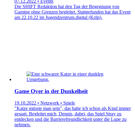
07.12.2022 • Events
Die SHIFT Redaktion hat den Tag der Begegnung von
Gaming ohne Grenzen begleitet. Stattgefunden hat das Event
am 22.10.22 im Jugendzentrum.digital (Köln).
Game Over in der Dunkelheit
19.10.2022 • Netzwerk • Spiele
"Katze müsste man sein", das habe ich schon als Kind immer
gesagt. Begleitet mich, Dennis, dabei, das Spiel Stray zu
entdecken und die Barrierefreundlichkeit unter die Lupe zu
nehmen.