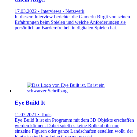
17.03.2022 • Interviews • Netzwerk
In diesem Interview berichtet die Gamerin Birgit von seinen
Erfahrungen beim Spielen und welche Anforderungen sie
persönlich an Barrierefreiheit in digitalen Spielen hat.
Eye Build It
11.07.2021 • Tools
Eye Build It ist ein Programm mit dem 3D Objekte erschaffen
werden können. Dabei spielt es keine Rolle ob ihr nur
einzelne Figuren oder ganze Landschaften erstellen wollt, der
Fantasie sind hier keine Grenzen gesetzt.